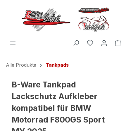
Zum Hauptinhalt springen
Du hast 0 Produ
Ware
Alle Produkte
Tankpads
B-Ware Tankpad
Lackschutz Aufkleber
kompatibel für BMW
Motorrad F800GS Sport