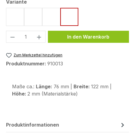
auswählen
Variante
neon gelb / schwarz
neon rot / schwarz
schwarz / neon gelb
schwarz / neon rot
Produkt Anzahl: Gib den gewünschten We
In den Warenkorb
Zum Merkzettel hinzufügen
Produktnummer:
910013
Maße ca.:
Länge:
76 mm |
Breite:
122 mm |
Höhe:
2 mm (Materialstärke)
Produktinformationen