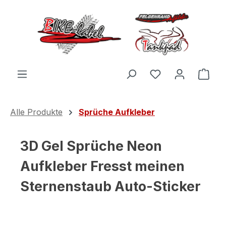
Zum Hauptinhalt springen
Du hast 0 Produ
Ware
Alle Produkte
Sprüche Aufkleber
3D Gel Sprüche Neon
Aufkleber Fresst meinen
Sternenstaub Auto-Sticker