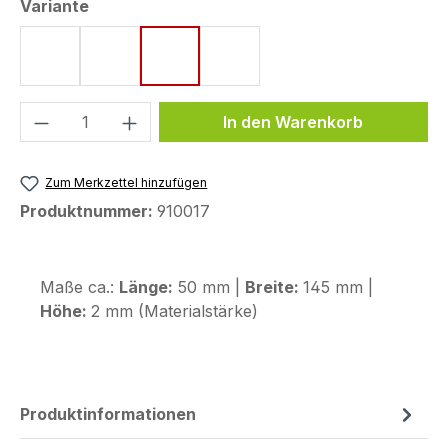
auswählen
Variante
neon gelb / schwarz
neon rot / schwarz
schwarz / neon gelb
schwarz / neon rot
Produkt Anzahl: Gib den gewünschten We
In den Warenkorb
Zum Merkzettel hinzufügen
Produktnummer:
910017
Maße ca.:
Länge:
50 mm |
Breite:
145 mm |
Höhe:
2 mm (Materialstärke)
Produktinformationen