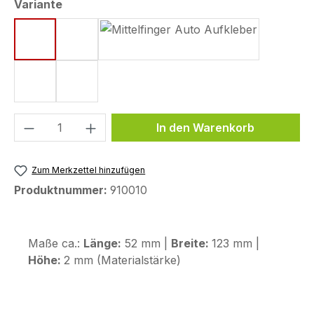
auswählen
Variante
neon gelb / schwarz
neon rot / schwarz
schwarz / neon gelb
schwarz / neon rot
weiß / schwarz
Produkt Anzahl: Gib den gewünschten We
In den Warenkorb
Zum Merkzettel hinzufügen
Produktnummer:
910010
Maße ca.:
Länge:
52 mm |
Breite:
123 mm |
Höhe:
2 mm (Materialstärke)