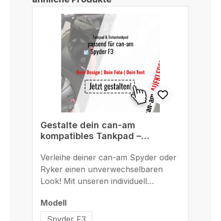
Gestalte dein can-am
G
kompatibles Tankpad –
B
einzigartig, passgenau und
r
langlebig
Verleihe deiner can-am Spyder oder
St
M
Ryker einen unverwechselbaren
Bl
Look! Mit unseren individuell
ges
gestaltbaren Tankpads und
Ad
auswählen
Modell
Mo
Seitentankpads machst du deine
F8
can-am Spyder F3, F3-S, F3-S
Bi
Spyder F3