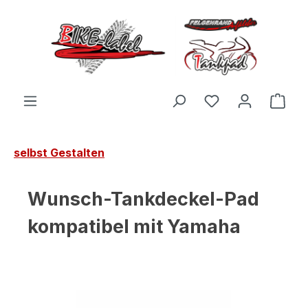
Zum Hauptinhalt springen
Du hast 0 Produ
Ware
selbst Gestalten
Wunsch-Tankdeckel-Pad
kompatibel mit Yamaha
Bildergalerie überspringen