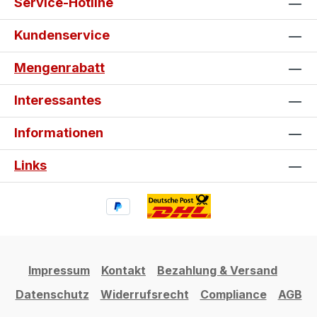
Service-Hotline
Einfache Montage: Selbstklebend
und in wenigen Minuten blasenfrei
Kundenservice
angebracht. Schutz & Individualität:
Bewahrt die Verkleidung vor
Mengenrabatt
Beschädigungen und wertet deine
Spyder optisch auf. Gestalte jetzt
Interessantes
dein individuelles can-am Tankpad
und Seitentankpad und mache deine
Informationen
Spyder zu einem echten Einzelstück.
Links
Impressum
Kontakt
Bezahlung & Versand
Datenschutz
Widerrufsrecht
Compliance
AGB