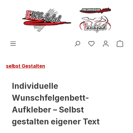
Zum Hauptinhalt springen
Du hast 0 Produ
Ware
selbst Gestalten
Individuelle
Wunschfelgenbett-
Aufkleber – Selbst
gestalten eigener Text