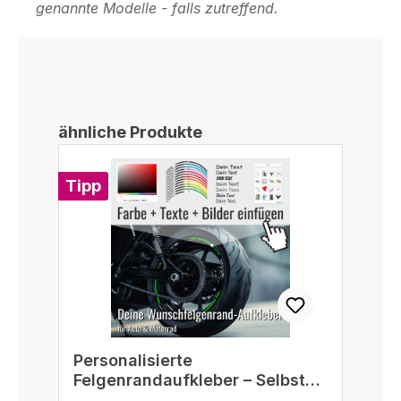
genannte Modelle - falls zutreffend.
Produktgalerie überspringen
ähnliche Produkte
Tipp
Personalisierte
Felgenrandaufkleber – Selbst
gestalten passend für 16/17/18