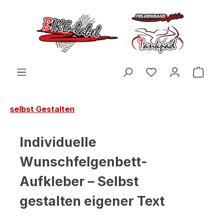
Zum Hauptinhalt springen
Du hast 0 Produ
Ware
selbst Gestalten
Individuelle
Wunschfelgenbett-
Aufkleber – Selbst
gestalten eigener Text