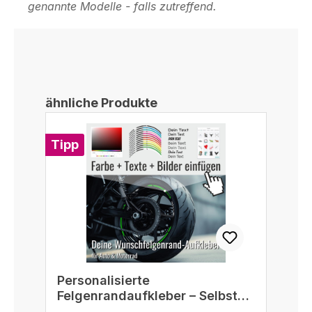
genannte Modelle - falls zutreffend.
Produktgalerie überspringen
ähnliche Produkte
Tipp
Personalisierte
Felgenrandaufkleber – Selbst
gestalten passend für 16/17/18