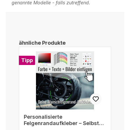
genannte Modelle - falls zutreffend.
Produktgalerie überspringen
ähnliche Produkte
Tipp
Personalisierte
Felgenrandaufkleber – Selbst
gestalten passend für 16/17/18