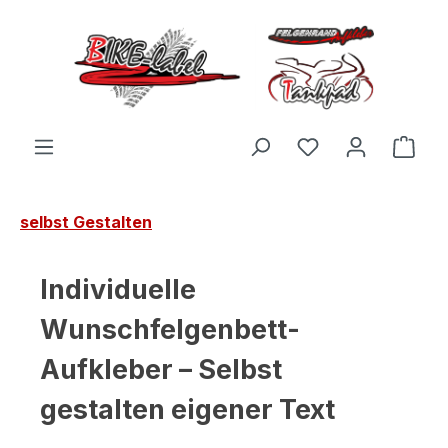
Zum Hauptinhalt springen
Du hast 0 Produ
Ware
selbst Gestalten
Individuelle
Wunschfelgenbett-
Aufkleber – Selbst
gestalten eigener Text