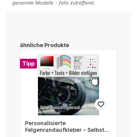
genannte Modelle - falls zutreffend.
Produktgalerie überspringen
ähnliche Produkte
Tipp
Personalisierte
Felgenrandaufkleber – Selbst
gestalten passend für 16/17/18