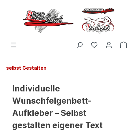
Zum Hauptinhalt springen
Du hast 0 Produ
Ware
selbst Gestalten
Individuelle
Wunschfelgenbett-
Aufkleber – Selbst
gestalten eigener Text